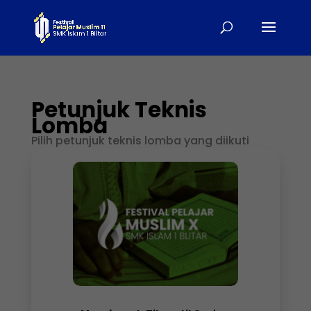
Petunjuk Teknis
Lomba
Pilih petunjuk teknis lomba yang diikuti